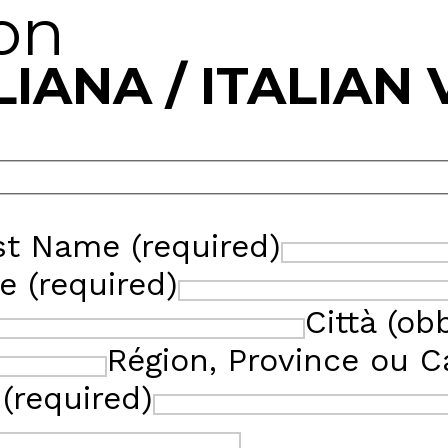
ion
LIANA / ITALIAN
rst Name (required)
e (required)
Città (obb
Région, Province ou C
 (required)