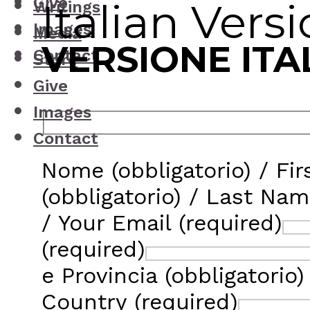
Give
Italian Vers
Writings
Images
Media
VERSIONE ITA
Contact
Store
Give
Images
Contact
Nome (obbligatorio) / Fi
(obbligatorio) / Last Nam
/ Your Email (required)
(required)
e Provincia (obbligatorio)
Country (required)