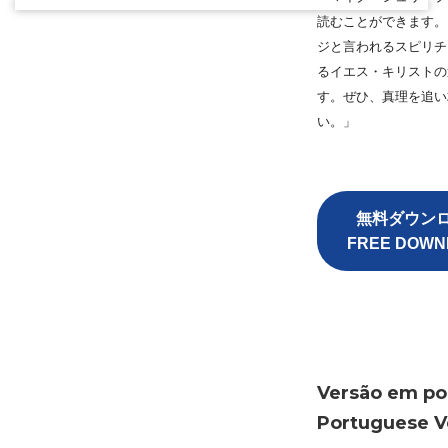
読むことができます
。
ジと言われるスピリチ
るイエス・
キリストの
す。ぜひ、
真理を追い
い。」
無料ダウン
FREE DOWN
Versão em po
Portuguese V