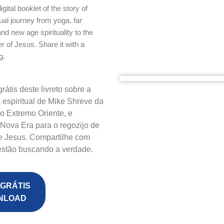
gital booklet of the story of
ual journey from yoga, far
d new age spirituality to the
er of Jesus. Share it with a
g.
átis deste livreto sobre a
a espiritual de Mike Shreve da
do Extremo Oriente, e
 Nova Era para o regozijo de
e Jesus. Compartilhe com
estão buscando a verdade.
GRÁTIS
NLOAD