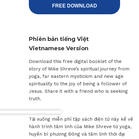
FREE DOWNLOAD
Phiên bản tiếng Việt
Vietnamese Version
Download this free digital booklet of the
story of Mike Shreve’s spiritual journey from
yoga, far eastern mysticism and new age
spirituality to the joy of being a follower of
Jesus. Share it with a friend who is seeking
truth.
Tải xuống miễn phí tập sách điện tử này kể về
hành trình tâm linh của Mike Shreve từ yoga,
huyền bí phương Đông và tâm linh thời đại