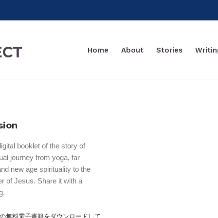
Home
About
Stories
Writin
sion
gital booklet of the story of
ual journey from yoga, far
d new age spirituality to the
er of Jesus. Share it with a
g.
の無料電子書籍をダウンロードして