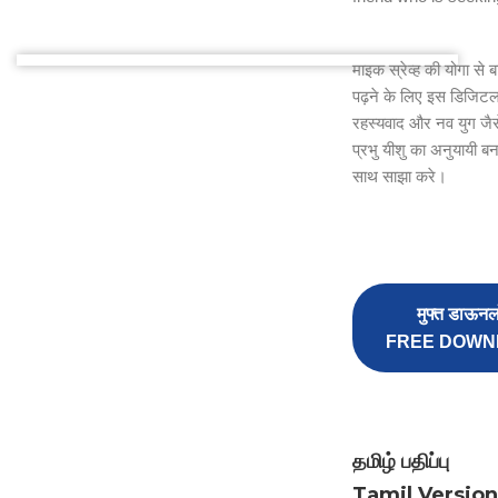
माइक स्रेव्ह की योगा से
पढ़ने के लिए इस डिजिटल 
रहस्यवाद और नव युग जैस
प्रभु यीशु का अनुयायी ब
साथ साझा करे।
मुफ्त डाऊन
FREE DOWN
தமிழ் பதிப்பு
Tamil Versio