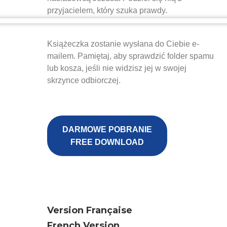
przyjacielem, który szuka prawdy.
Książeczka zostanie wysłana do Ciebie e-
mailem. Pamiętaj, aby sprawdzić folder spamu
lub kosza, jeśli nie widzisz jej w swojej
skrzynce odbiorczej.
DARMOWE POBRANIE
FREE DOWNLOAD
Version Française
French Version