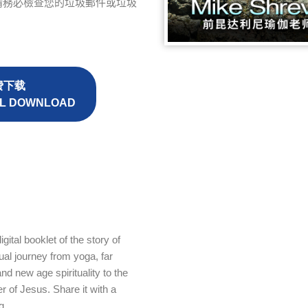
請務必檢查您的垃圾郵件或垃圾
费下载
AL DOWNLOAD
gital booklet of the story of
ual journey from yoga, far
d new age spirituality to the
er of Jesus. Share it with a
g.