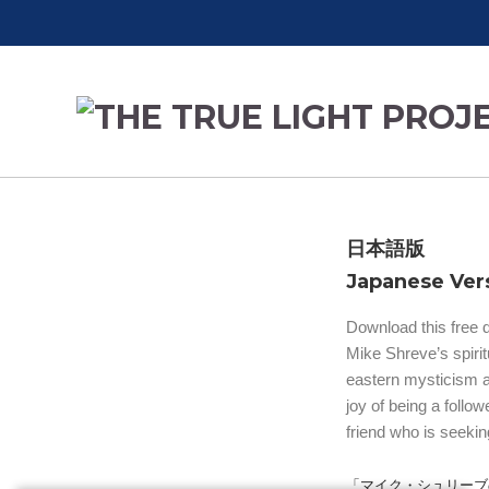
日本語版
Japanese Ver
Download this free di
Mike Shreve’s spirit
eastern mysticism an
joy of being a follow
friend who is seekin
「マイク・
シュリーブ