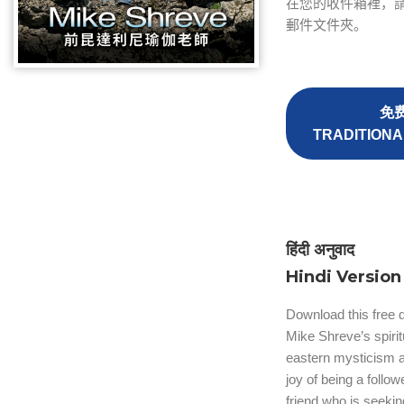
在您的收件箱裡，
郵件文件夾。
免
TRADITION
हिंदी अनुवाद
Hindi Version
Download this free di
Mike Shreve’s spirit
eastern mysticism an
joy of being a follow
friend who is seekin