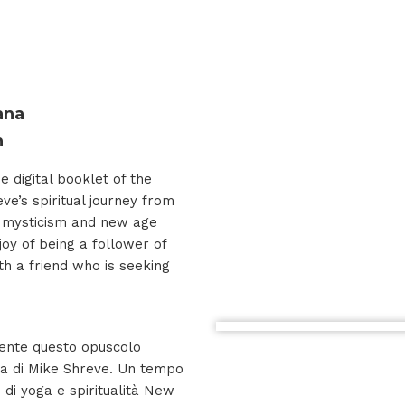
ana
n
e digital booklet of the
ve’s spiritual journey from
n mysticism and new age
 joy of being a follower of
th a friend who is seeking
mente questo opuscolo
oria di Mike Shreve. Un tempo
 di yoga e spiritualità New