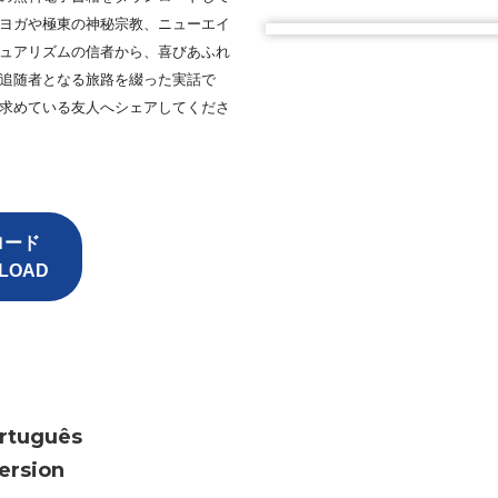
ヨガや極東の神秘宗教、
ニューエイ
ュアリズムの信者から、
喜びあふれ
追随者となる旅路を綴った実話で
求めている友人へシェアしてくださ
ロード
LOAD
rtuguês
ersion