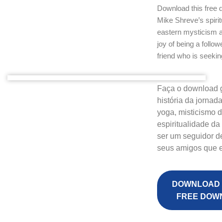
Download this free di
Mike Shreve’s spirit
eastern mysticism an
joy of being a follow
friend who is seekin
Faça o download gr
história da jornad
yoga, misticismo 
espiritualidade da
ser um seguidor d
seus amigos que 
DOWNLOAD 
FREE DOW