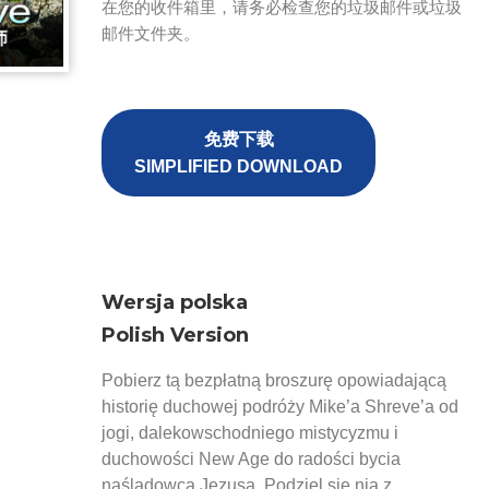
在您的收件箱里，请务必检查您的垃圾邮件或垃圾
邮件文件夹。
免费下载
SIMPLIFIED DOWNLOAD
Wersja polska
Polish Version
Pobierz tą bezpłatną broszurę opowiadającą
historię duchowej podróży Mike’a Shreve’a od
jogi, dalekowschodniego mistycyzmu i
duchowości New Age do radości bycia
naśladowcą Jezusa. Podziel się nią z