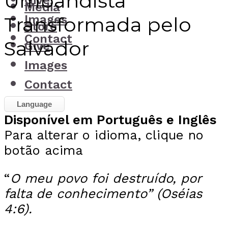
Umbandista
Give
Media
Images
Transformada pelo
Store
Contact
Salvador
Give
Images
Contact
Language
Disponível em Português e Inglês
Para alterar o idioma, clique no
botão acima
“
O meu povo foi destruído, por
falta de conhecimento”
(Oséias
4:6).