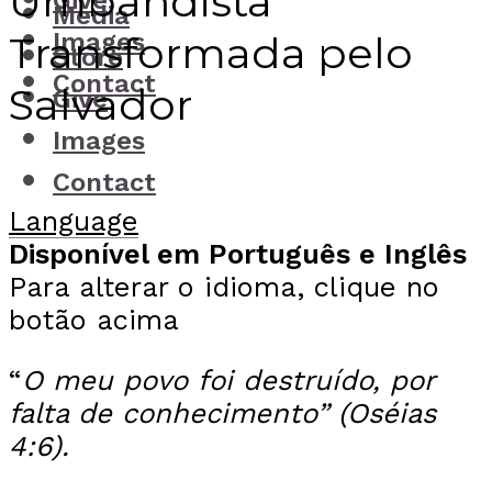
Umbandista
Give
Media
Images
Transformada pelo
Store
Contact
Salvador
Give
Images
Contact
Language
Disponível em Português e Inglês
Para alterar o idioma, clique no
botão acima
“
O meu povo foi destruído, por
falta de conhecimento”
(Oséias
4:6).